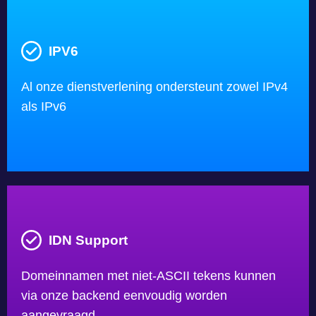
IPV6
Al onze dienstverlening ondersteunt zowel IPv4
als IPv6
IDN Support
Domeinnamen met niet-ASCII tekens kunnen
via onze backend eenvoudig worden
aangevraagd